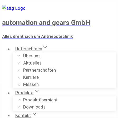
Zum
Inhalt
springen
automation and gears GmbH
Alles dreht sich um Antriebstechnik
Unternehmen
Über uns
Aktuelles
Partnerschaften
Karriere
Messen
Produkte
Produktübersicht
Downloads
Kontakt