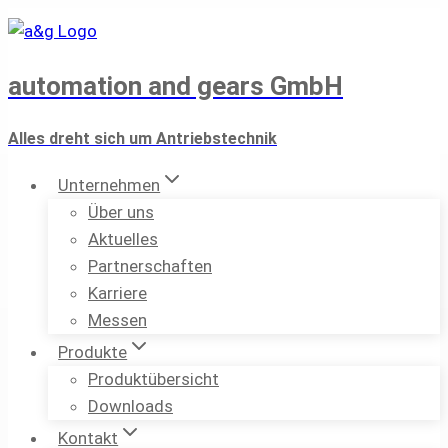
Zum
Inhalt
springen
automation and gears GmbH
Alles dreht sich um Antriebstechnik
Unternehmen
Über uns
Aktuelles
Partnerschaften
Karriere
Messen
Produkte
Produktübersicht
Downloads
Kontakt